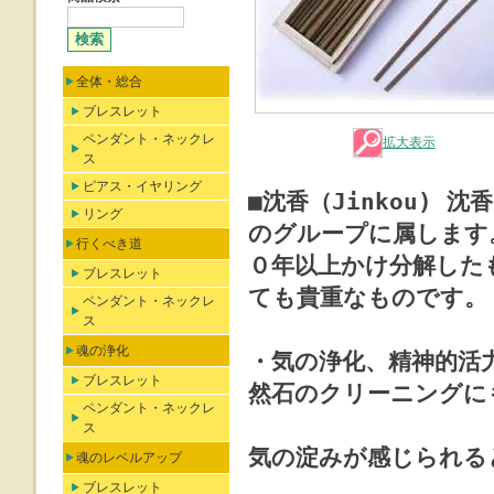
全体・総合
ブレスレット
ペンダント・ネックレ
拡大表示
ス
ピアス・イヤリング
■沈香（Jinkou)
リング
のグループに属します
行くべき道
０年以上かけ分解した
ブレスレット
ても貴重なものです。
ペンダント・ネックレ
ス
魂の浄化
・気の浄化、精神的活
ブレスレット
然石のクリーニングに
ペンダント・ネックレ
ス
気の淀みが感じられる
魂のレベルアップ
ブレスレット